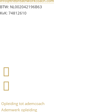
info@thebreathworkcoach.com
BTW: NL002042196B63
KvK: 74812610
Opleiding tot ademcoach
Ademwerk opleiding