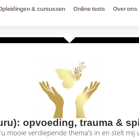
Opleidingen & cursussen
Online tests
Over ons
uru): opvoeding, trauma & spi
ru mooie verdiepende thema's in en stelt mij