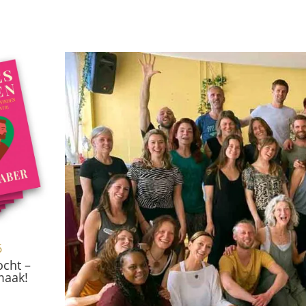
6
ocht –
maak!