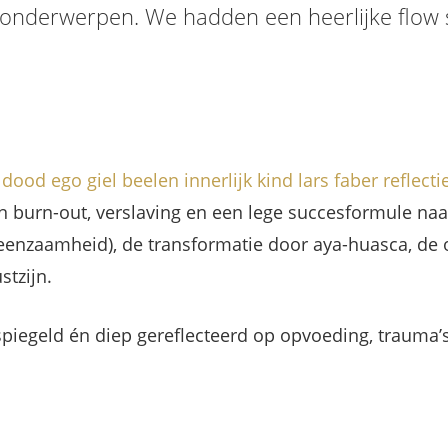
e onderwerpen. We hadden een heerlijke flow 
 dood
ego
giel beelen
innerlijk kind
lars faber
reflecti
van burn-out, verslaving en een lege succesformule naa
l eenzaamheid), de transformatie door aya-huasca, d
tzijn.
iegeld én diep gereflecteerd op opvoeding, trauma’s 