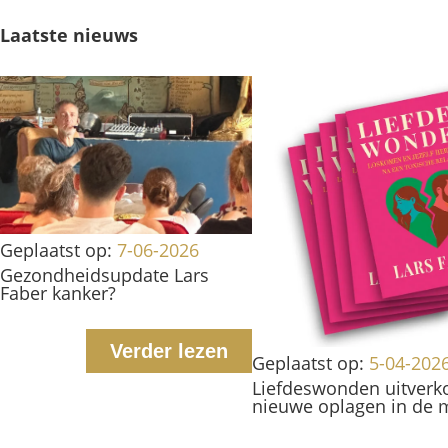
Laatste nieuws
Geplaatst op:
7-06-2026
Gezondheidsupdate Lars
Faber kanker?
Verder lezen
Geplaatst op:
5-04-202
Liefdeswonden uitverk
nieuwe oplagen in de 