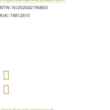
BTW: NL002042196B63
KvK: 74812610
Opleiding tot ademcoach