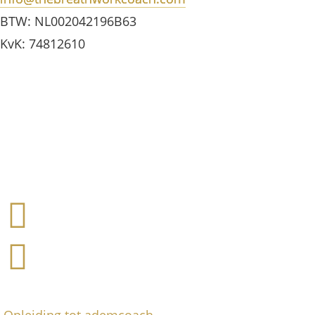
BTW: NL002042196B63
KvK: 74812610
Opleiding tot ademcoach