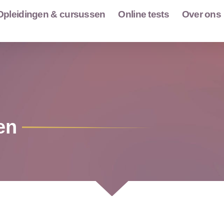
Opleidingen & cursussen
Online tests
Over ons
en