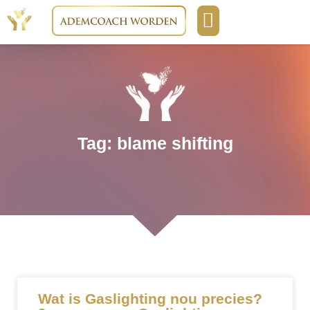
Boeken & media
Opleidingen & cursussen
Tag: blame shifting
Wat is Gaslighting nou precies?